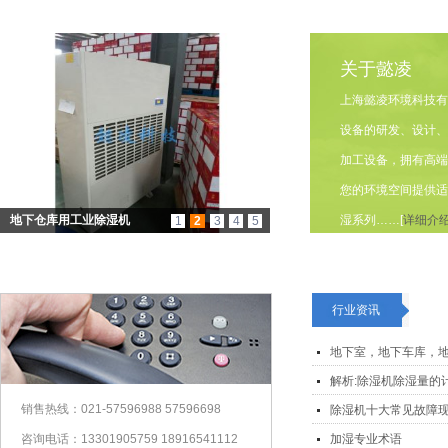
关于懿凌
上海懿凌环境科技有
设备的研发、设计、
加工设备，拥有高端
您的环境空间提供适
地下仓库用工业除湿机
湿系列……[
详细介
1
2
3
4
5
行业资讯
地下室，地下车库，地
解析:除湿机除湿量的
销售热线：021-57596988 57596698
除湿机十大常见故障现象
咨询电话：13301905759 18916541112
加湿专业术语