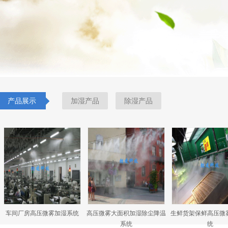
产品展示
加湿产品
除湿产品
统
高压微雾大面积加湿除尘降温
生鲜货架保鲜高压微雾喷雾系
中央空调风管道
系统
统
加湿系