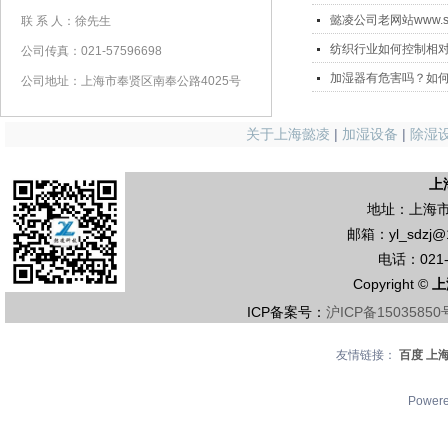
懿凌公司老网站www.sh-
联 系 人：徐先生
纺织行业如何控制相
公司传真：021-57596698
加湿器有危害吗？如
公司地址：上海市奉贤区南奉公路4025号
关于上海懿凌
|
加湿设备
|
除湿
上
地址：上海市
邮箱：yl_sdzj@
电话：021-5
Copyright ©
上
ICP备案号：
沪ICP备15035850
友情链接：
百度
上
Power