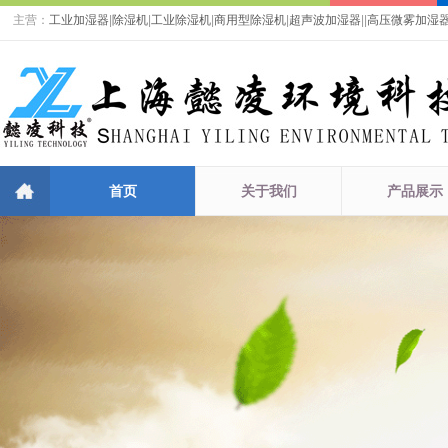
主营：
工业加湿器
|
除湿机
|
工业除湿机
|
商用型除湿机
|
超声波加湿器
|
|
高压微雾加湿
首页
关于我们
产品展示