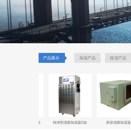
产品展示
加湿产品
除湿产品
净型湿膜加湿器－C款
纯净型湿膜加湿器D款
风管湿膜加湿器