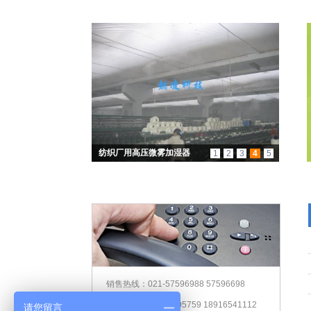
纺织厂用高压微雾加湿器
1
2
3
4
5
销售热线：021-57596988 57596698
咨询电话：13301905759 18916541112
请您留言